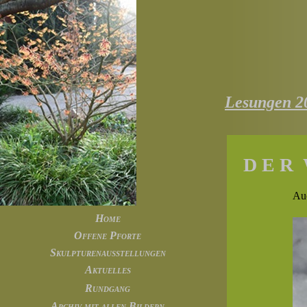
Lesungen 2
D E R 
Auc
Home
Offene Pforte
Skulpturenausstellungen
Aktuelles
Rundgang
Archiv mit allen Bildern